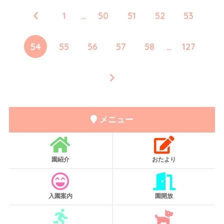
1
…
50
51
52
53
54
55
56
57
58
…
127
メニュー
園紹介
おたより
入園案内
園開放