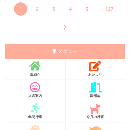
1
2
3
4
5
…
127
メニュー
園紹介
おたより
入園案内
園開放
年間行事
今月の行事