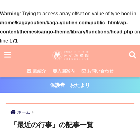
Warning
: Trying to access array offset on value of type bool in
/home/kagayoutien/kaga-youtien.com/public_html/wp-
content/themes/sango-theme/library/functions/head.php
on
line
171
園紹介
入園案内
お問い合わせ
保護者 おたより
ホーム
「最近の行事」の記事一覧